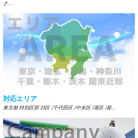
さ...
対応エリア
東京都 特別区部 23区 /千代田区 /中央区 /港区 /新...