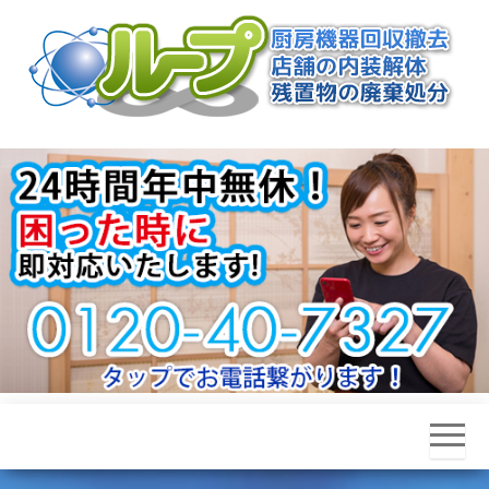
厨房
機器
の回
収処
分
【ル
ー
プ】
神奈
川・
東京
近郊