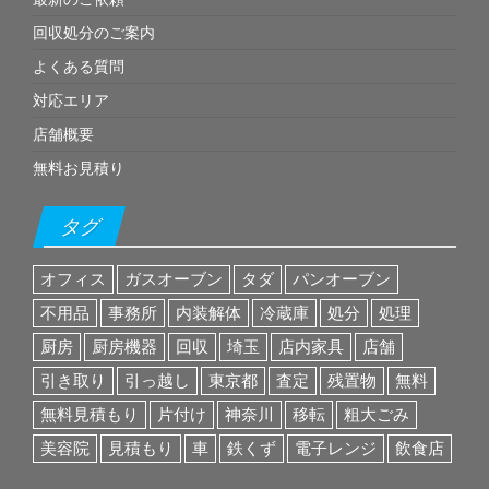
回収処分のご案内
よくある質問
対応エリア
店舗概要
無料お見積り
タグ
オフィス
ガスオーブン
タダ
パンオーブン
不用品
事務所
内装解体
冷蔵庫
処分
処理
厨房
厨房機器
回収
埼玉
店内家具
店舗
引き取り
引っ越し
東京都
査定
残置物
無料
無料見積もり
片付け
神奈川
移転
粗大ごみ
美容院
見積もり
車
鉄くず
電子レンジ
飲食店